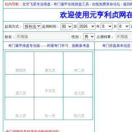
站内导航：
玄空飞星专业排盘
-
奇门遁甲在线排盘工具
-
在线免费算命论坛
-
返回
欢迎使用元亨利贞网
起局方式：
起局时间：
历
年
月
姓名：
性别：
占测何事：
奇门遁甲排盘专业版——时家奇门学习、批断参考盘
奇门排盘基本信息
巽四宫
离九宫
坤二宫
中五宫
震三宫
兑七宫
艮八宫
坎一宫
乾六宫
奇门遁甲排盘程序专业版使用说明：